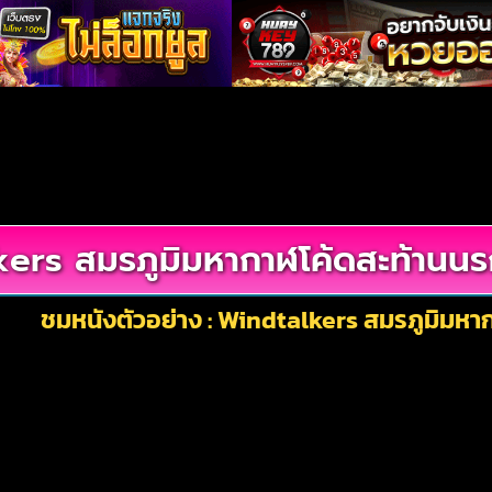
ers สมรภูมิมหากาฬโค้ดสะท้านน
ชมหนังตัวอย่าง : Windtalkers สมรภูมิมห