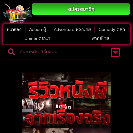
สมัครสมาชิก
หน้าหลัก
Action บู๊
Adventure ผจญภัย
Comedy ตลก
Drama ดราม่า
พากย์ไทย
Adventure ผจญภัย
ดูหนังภาคต่อ
Comedy ตลก
Drama ดราม่า
Thriller ระทึกขวัญ
Horror สยองขวัญ
หนังใหม่2023