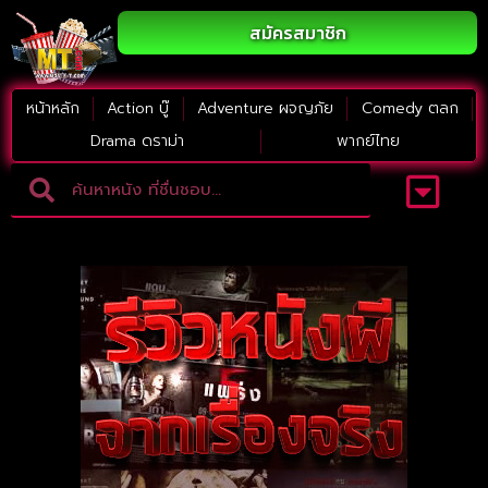
สมัครสมาชิก
หน้าหลัก
Action บู๊
Adventure ผจญภัย
Comedy ตลก
Drama ดราม่า
พากย์ไทย
Adventure ผจญภัย
ดูหนังภาคต่อ
Comedy ตลก
Drama ดราม่า
Thriller ระทึกขวัญ
Horror สยองขวัญ
หนังใหม่2023