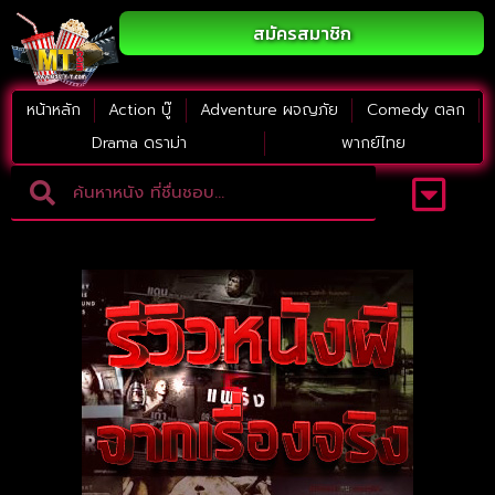
สมัครสมาชิก
หน้าหลัก
Action บู๊
Adventure ผจญภัย
Comedy ตลก
Drama ดราม่า
พากย์ไทย
Adventure ผจญภัย
ดูหนังภาคต่อ
Comedy ตลก
Drama ดราม่า
Thriller ระทึกขวัญ
Horror สยองขวัญ
หนังใหม่2023