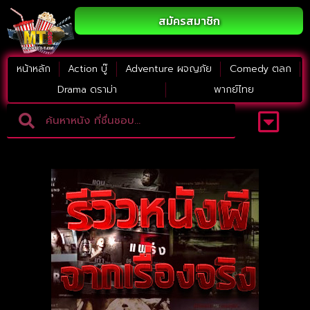
สมัครสมาชิก
หน้าหลัก
Action บู๊
Adventure ผจญภัย
Comedy ตลก
Drama ดราม่า
พากย์ไทย
Adventure ผจญภัย
ดูหนังภาคต่อ
Comedy ตลก
Drama ดราม่า
Thriller ระทึกขวัญ
Horror สยองขวัญ
หนังใหม่2023