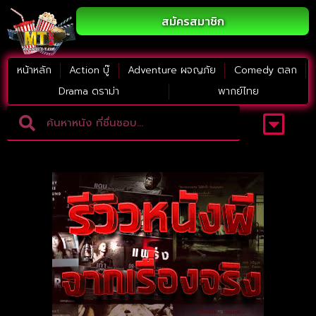
สมัครสมาชิก
หน้าหลัก
Action บู๊
Adventure ผจญภัย
Comedy ตลก
Drama ดราม่า
พากย์ไทย
Adventure ผจญภัย
ดูหนังภาคต่อ
Comedy ตลก
Drama ดราม่า
Thriller ระทึกขวัญ
Horror สยองขวัญ
หนังใหม่2023