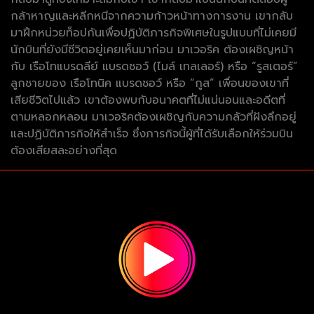
กล้าหาญและหลีกหนีจากความก้าวหน้าทางการงาน เขากลับ
มาฝึกหน่วยท็อปกันเพื่อปฏิบัติภารกิจพิเศษในรูปแบบที่ไม่เคยมี
นักบินที่ยังมีชีวิตอยู่เคยเห็นมาก่อน มาเวอริค ต้องเผชิญหน้า
กับ เรือโทแบรดลีย์ แบรดชอว์ (ไมล์ เทลเลอร์) หรือ “รูสเตอร์”
ลูกชายของ เรือโทนิค แบรดชอว์ หรือ “กูส” เพื่อนของเขาที่
เสียชีวิตไปแล้ว เขาต้องพบกับอนาคตที่ไม่แน่นอนและอดีตที่
ตามหลอกหลอน มาเวอริคต้องเผชิญกับความกลัวที่ฝังลึกอยู่
และปฏิบัติภารกิจให้สำเร็จ ซึ่งภารกิจนี้ผู้ที่ได้รับเลือกให้ร่วมบิน
ต้องเสียสละอย่างที่สุด