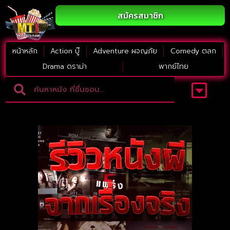
สมัครสมาชิก
หน้าหลัก
Action บู๊
Adventure ผจญภัย
Comedy ตลก
Drama ดราม่า
พากย์ไทย
Adventure ผจญภัย
ดูหนังภาคต่อ
Comedy ตลก
Drama ดราม่า
Thriller ระทึกขวัญ
Horror สยองขวัญ
หนังใหม่2023