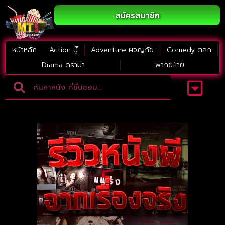
สมัครสมาชิก
หน้าหลัก
Action บู๊
Adventure ผจญภัย
Comedy ตลก
Drama ดราม่า
พากย์ไทย
Adventure ผจญภัย
ดูหนังภาคต่อ
Comedy ตลก
Drama ดราม่า
Thriller ระทึกขวัญ
Horror สยองขวัญ
หนังใหม่2023