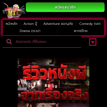
สมัครสมาชิก
หน้าหลัก
Action บู๊
Adventure ผจญภัย
Comedy ตลก
Drama ดราม่า
พากย์ไทย
Adventure ผจญภัย
ดูหนังภาคต่อ
Comedy ตลก
Drama ดราม่า
Thriller ระทึกขวัญ
Horror สยองขวัญ
หนังใหม่2023