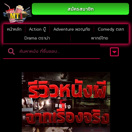
สมัครสมาชิก
หน้าหลัก
Action บู๊
Adventure ผจญภัย
Comedy ตลก
Drama ดราม่า
พากย์ไทย
Adventure ผจญภัย
ดูหนังภาคต่อ
Comedy ตลก
Drama ดราม่า
Thriller ระทึกขวัญ
Horror สยองขวัญ
หนังใหม่2023