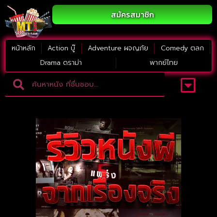
สมัครสมาชิก
หน้าหลัก
Action บู๊
Adventure ผจญภัย
Comedy ตลก
Drama ดราม่า
พากย์ไทย
Adventure ผจญภัย
ดูหนังภาคต่อ
Comedy ตลก
Drama ดราม่า
Thriller ระทึกขวัญ
Horror สยองขวัญ
หนังใหม่2023