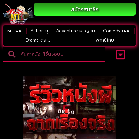
สมัครสมาชิก
หน้าหลัก
Action บู๊
Adventure ผจญภัย
Comedy ตลก
Drama ดราม่า
พากย์ไทย
Adventure ผจญภัย
ดูหนังภาคต่อ
Comedy ตลก
Drama ดราม่า
Thriller ระทึกขวัญ
Horror สยองขวัญ
หนังใหม่2023