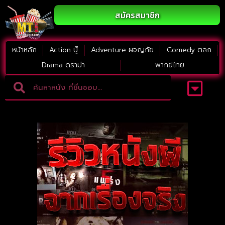
สมัครสมาชิก
หน้าหลัก
Action บู๊
Adventure ผจญภัย
Comedy ตลก
Drama ดราม่า
พากย์ไทย
Adventure ผจญภัย
ดูหนังภาคต่อ
Comedy ตลก
Drama ดราม่า
Thriller ระทึกขวัญ
Horror สยองขวัญ
หนังใหม่2023