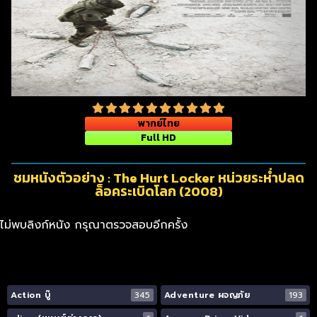
พากย์ไทย
Full HD
ชมหนังตัวอย่าง : The Hurt Locker หน่วยระห่ำปลด
ล็อคระเบิดโลก (2008)
ไม่พบลิงก์หนัง กรุณาตรวจสอบอีกครั้ง
Action บู๊
345
Adventure ผจญภัย
193