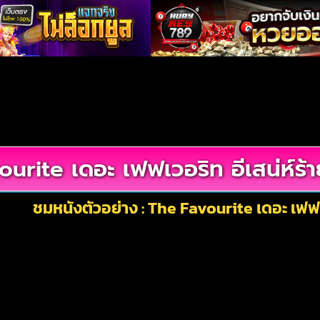
urite เดอะ เฟฟเวอริท อีเสน่ห์ร้
ชมหนังตัวอย่าง : The Favourite เดอะ เฟฟเว