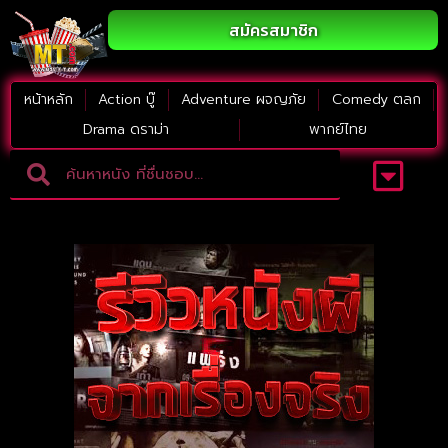
สมัครสมาชิก
หน้าหลัก
Action บู๊
Adventure ผจญภัย
Comedy ตลก
Drama ดราม่า
พากย์ไทย
Adventure ผจญภัย
ดูหนังภาคต่อ
Comedy ตลก
Drama ดราม่า
Thriller ระทึกขวัญ
Horror สยองขวัญ
หนังใหม่2023