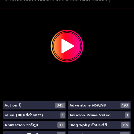
Action บู๊
345
Adventure ผจญภัย
193
alien (มนุษย์ต่างดาว)
1
Amazon Prime Video
1
Animation การ์ตูน
37
Biography ชีวประวัติ
116