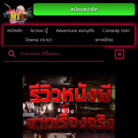
สมัครสมาชิก
หน้าหลัก
Action บู๊
Adventure ผจญภัย
Comedy ตลก
Drama ดราม่า
พากย์ไทย
Adventure ผจญภัย
ดูหนังภาคต่อ
Comedy ตลก
Drama ดราม่า
Thriller ระทึกขวัญ
Horror สยองขวัญ
หนังใหม่2023