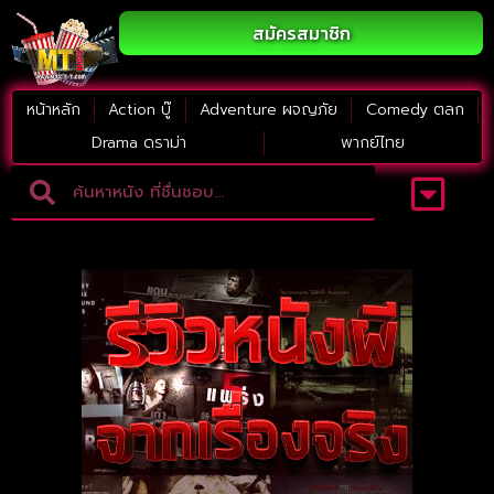
สมัครสมาชิก
หน้าหลัก
Action บู๊
Adventure ผจญภัย
Comedy ตลก
Drama ดราม่า
พากย์ไทย
Adventure ผจญภัย
ดูหนังภาคต่อ
Comedy ตลก
Drama ดราม่า
Thriller ระทึกขวัญ
Horror สยองขวัญ
หนังใหม่2023