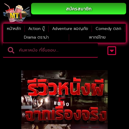
สมัครสมาชิก
หน้าหลัก
Action บู๊
Adventure ผจญภัย
Comedy ตลก
Drama ดราม่า
พากย์ไทย
Adventure ผจญภัย
ดูหนังภาคต่อ
Comedy ตลก
Drama ดราม่า
Thriller ระทึกขวัญ
Horror สยองขวัญ
หนังใหม่2023