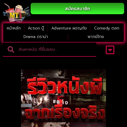
สมัครสมาชิก
หน้าหลัก
Action บู๊
Adventure ผจญภัย
Comedy ตลก
Drama ดราม่า
พากย์ไทย
Adventure ผจญภัย
ดูหนังภาคต่อ
Comedy ตลก
Drama ดราม่า
Thriller ระทึกขวัญ
Horror สยองขวัญ
หนังใหม่2023