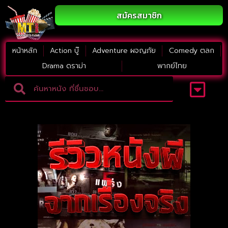
สมัครสมาชิก
หน้าหลัก
Action บู๊
Adventure ผจญภัย
Comedy ตลก
Drama ดราม่า
พากย์ไทย
Adventure ผจญภัย
ดูหนังภาคต่อ
Comedy ตลก
Drama ดราม่า
Thriller ระทึกขวัญ
Horror สยองขวัญ
หนังใหม่2023