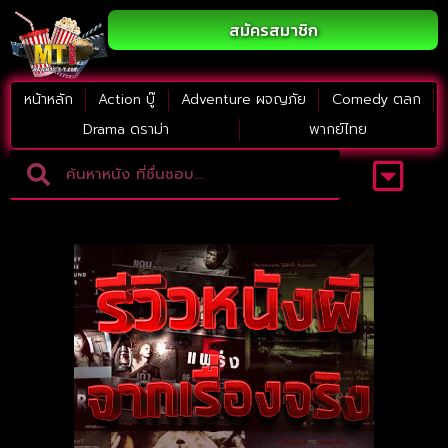
สมัครสมาชิก
หน้าหลัก
Action บู๊
Adventure ผจญภัย
Comedy ตลก
Drama ดราม่า
พากย์ไทย
Adventure ผจญภัย
ดูหนังภาคต่อ
Comedy ตลก
Drama ดราม่า
Thriller ระทึกขวัญ
Horror สยองขวัญ
หนังใหม่2023