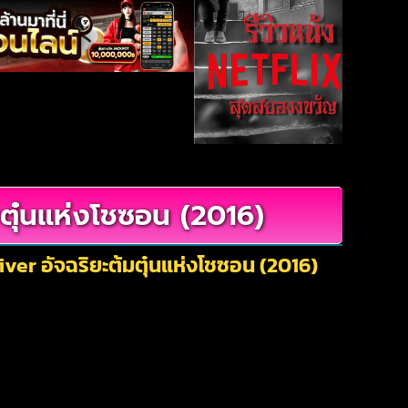
ตุ๋นแห่งโชซอน (2016)
ver อัจฉริยะต้มตุ๋นแห่งโชซอน (2016)