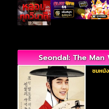
Seondal: The Man Wh
ชมหนัง