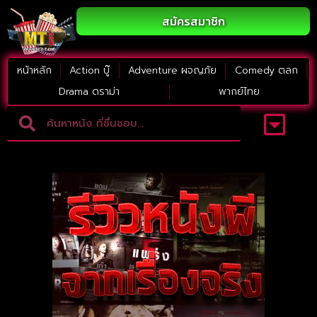
สมัครสมาชิก
หน้าหลัก
Action บู๊
Adventure ผจญภัย
Comedy ตลก
Drama ดราม่า
พากย์ไทย
Adventure ผจญภัย
ดูหนังภาคต่อ
Comedy ตลก
Drama ดราม่า
Thriller ระทึกขวัญ
Horror สยองขวัญ
หนังใหม่2023