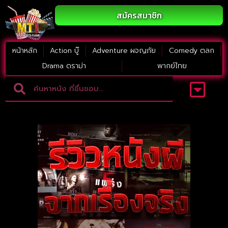
สมัครสมาชิก
หน้าหลัก
Action บู๊
Adventure ผจญภัย
Comedy ตลก
Drama ดราม่า
พากย์ไทย
Adventure ผจญภัย
ดูหนังภาคต่อ
Comedy ตลก
Drama ดราม่า
Thriller ระทึกขวัญ
Horror สยองขวัญ
หนังใหม่2023