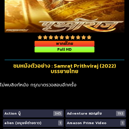
พากย์ไทย
Full HD
ชมหนังตัวอย่าง : Samrat Prithviraj (2022)
บรรยายไทย
ไม่พบลิงก์หนัง กรุณาตรวจสอบอีกครั้ง
Action บู๊
345
Adventure ผจญภัย
193
alien (มนุษย์ต่างดาว)
1
Amazon Prime Video
1