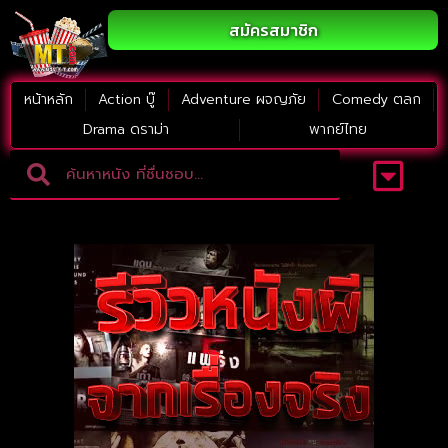
สมัครสมาชิก
หน้าหลัก
Action บู๊
Adventure ผจญภัย
Comedy ตลก
Drama ดราม่า
พากย์ไทย
Adventure ผจญภัย
ดูหนังภาคต่อ
Comedy ตลก
Drama ดราม่า
Thriller ระทึกขวัญ
Horror สยองขวัญ
หนังใหม่2023