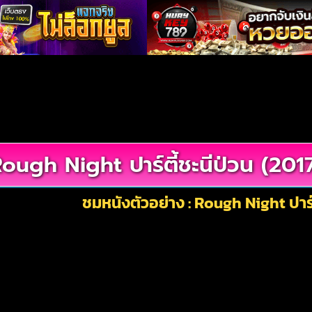
ough Night ปาร์ตี้ชะนีป่วน (201
ชมหนังตัวอย่าง : Rough Night ปาร์ต