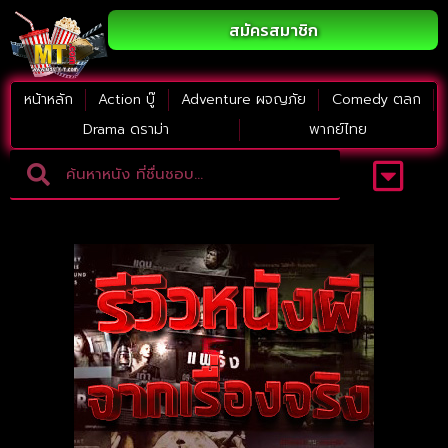
สมัครสมาชิก
หน้าหลัก
Action บู๊
Adventure ผจญภัย
Comedy ตลก
Drama ดราม่า
พากย์ไทย
Adventure ผจญภัย
ดูหนังภาคต่อ
Comedy ตลก
Drama ดราม่า
Thriller ระทึกขวัญ
Horror สยองขวัญ
หนังใหม่2023