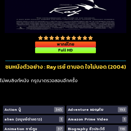
พากย์ไทย
Full HD
ชมหนังตัวอย่าง : Ray เรย์ ตาบอด ใจไม่บอด (2004)
ไม่พบลิงก์หนัง กรุณาตรวจสอบอีกครั้ง
Action บู๊
345
Adventure ผจญภัย
193
alien (มนุษย์ต่างดาว)
1
Amazon Prime Video
1
Animation การ์ตูน
37
Biography ชีวประวัติ
116