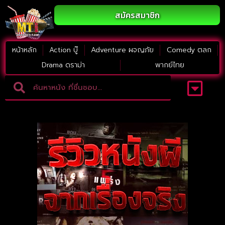
สมัครสมาชิก
หน้าหลัก
Action บู๊
Adventure ผจญภัย
Comedy ตลก
Drama ดราม่า
พากย์ไทย
Adventure ผจญภัย
ดูหนังภาคต่อ
Comedy ตลก
Drama ดราม่า
Thriller ระทึกขวัญ
Horror สยองขวัญ
หนังใหม่2023