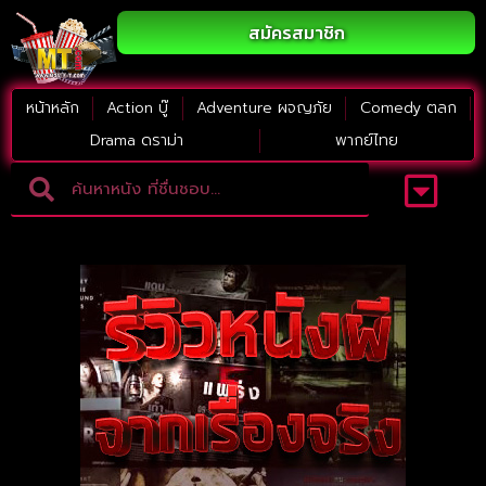
สมัครสมาชิก
หน้าหลัก
Action บู๊
Adventure ผจญภัย
Comedy ตลก
Drama ดราม่า
พากย์ไทย
Adventure ผจญภัย
ดูหนังภาคต่อ
Comedy ตลก
Drama ดราม่า
Thriller ระทึกขวัญ
Horror สยองขวัญ
หนังใหม่2023