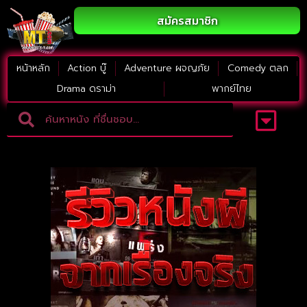
สมัครสมาชิก
หน้าหลัก
Action บู๊
Adventure ผจญภัย
Comedy ตลก
Drama ดราม่า
พากย์ไทย
Adventure ผจญภัย
ดูหนังภาคต่อ
Comedy ตลก
Drama ดราม่า
Thriller ระทึกขวัญ
Horror สยองขวัญ
หนังใหม่2023