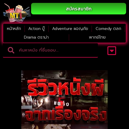
สมัครสมาชิก
หน้าหลัก
Action บู๊
Adventure ผจญภัย
Comedy ตลก
Drama ดราม่า
พากย์ไทย
Adventure ผจญภัย
ดูหนังภาคต่อ
Comedy ตลก
Drama ดราม่า
Thriller ระทึกขวัญ
Horror สยองขวัญ
หนังใหม่2023