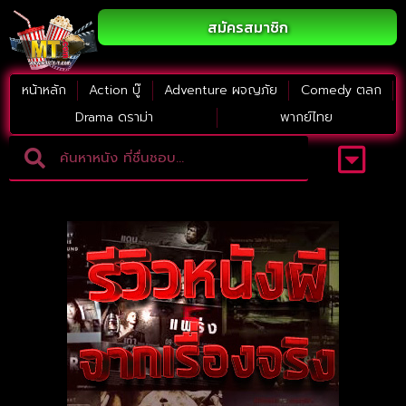
สมัครสมาชิก
หน้าหลัก
Action บู๊
Adventure ผจญภัย
Comedy ตลก
Drama ดราม่า
พากย์ไทย
Adventure ผจญภัย
ดูหนังภาคต่อ
Comedy ตลก
Drama ดราม่า
Thriller ระทึกขวัญ
Horror สยองขวัญ
หนังใหม่2023