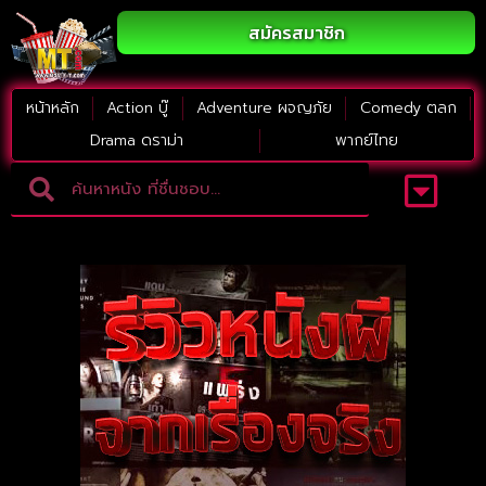
สมัครสมาชิก
หน้าหลัก
Action บู๊
Adventure ผจญภัย
Comedy ตลก
Drama ดราม่า
พากย์ไทย
Adventure ผจญภัย
ดูหนังภาคต่อ
Comedy ตลก
Drama ดราม่า
Thriller ระทึกขวัญ
Horror สยองขวัญ
หนังใหม่2023