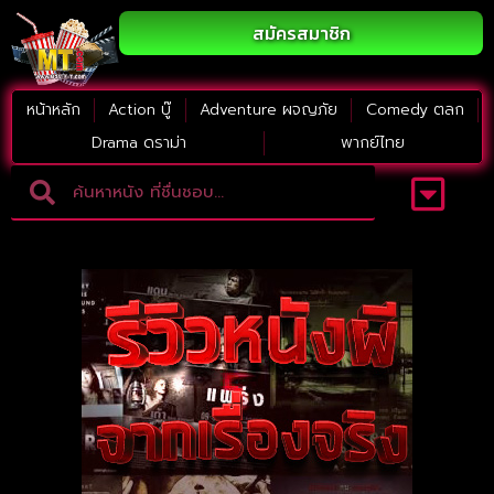
สมัครสมาชิก
หน้าหลัก
Action บู๊
Adventure ผจญภัย
Comedy ตลก
Drama ดราม่า
พากย์ไทย
Adventure ผจญภัย
ดูหนังภาคต่อ
Comedy ตลก
Drama ดราม่า
Thriller ระทึกขวัญ
Horror สยองขวัญ
หนังใหม่2023