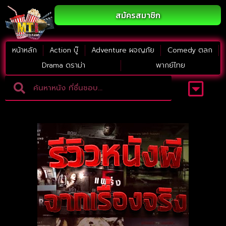
สมัครสมาชิก
หน้าหลัก
Action บู๊
Adventure ผจญภัย
Comedy ตลก
Drama ดราม่า
พากย์ไทย
Adventure ผจญภัย
ดูหนังภาคต่อ
Comedy ตลก
Drama ดราม่า
Thriller ระทึกขวัญ
Horror สยองขวัญ
หนังใหม่2023