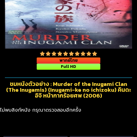
พากย์ไทย
Full HD
ชมหนังตัวอย่าง : Murder of the Inugami Clan
(The Inugamis) (Inugami-ke no ichizoku) คินดะ
อิจิ หน้ากากร้อยศพ (2006)
ไม่พบลิงก์หนัง กรุณาตรวจสอบอีกครั้ง