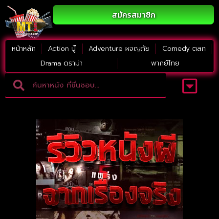
สมัครสมาชิก
หน้าหลัก
Action บู๊
Adventure ผจญภัย
Comedy ตลก
Drama ดราม่า
พากย์ไทย
Adventure ผจญภัย
ดูหนังภาคต่อ
Comedy ตลก
Drama ดราม่า
Thriller ระทึกขวัญ
Horror สยองขวัญ
หนังใหม่2023