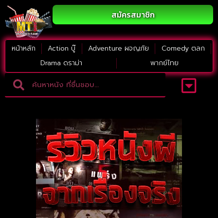
สมัครสมาชิก
หน้าหลัก
Action บู๊
Adventure ผจญภัย
Comedy ตลก
Drama ดราม่า
พากย์ไทย
Adventure ผจญภัย
ดูหนังภาคต่อ
Comedy ตลก
Drama ดราม่า
Thriller ระทึกขวัญ
Horror สยองขวัญ
หนังใหม่2023