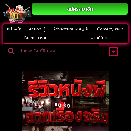
สมัครสมาชิก
หน้าหลัก
Action บู๊
Adventure ผจญภัย
Comedy ตลก
Drama ดราม่า
พากย์ไทย
Adventure ผจญภัย
ดูหนังภาคต่อ
Comedy ตลก
Drama ดราม่า
Thriller ระทึกขวัญ
Horror สยองขวัญ
หนังใหม่2023