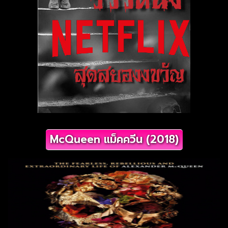
McQueen แม็คควีน (2018)