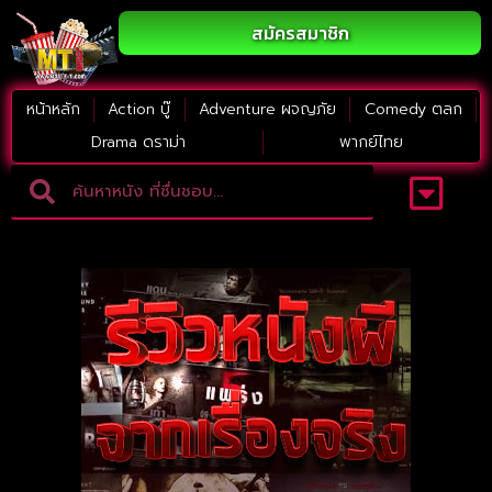
สมัครสมาชิก
หน้าหลัก
Action บู๊
Adventure ผจญภัย
Comedy ตลก
Drama ดราม่า
พากย์ไทย
Adventure ผจญภัย
ดูหนังภาคต่อ
Comedy ตลก
Drama ดราม่า
Thriller ระทึกขวัญ
Horror สยองขวัญ
หนังใหม่2023