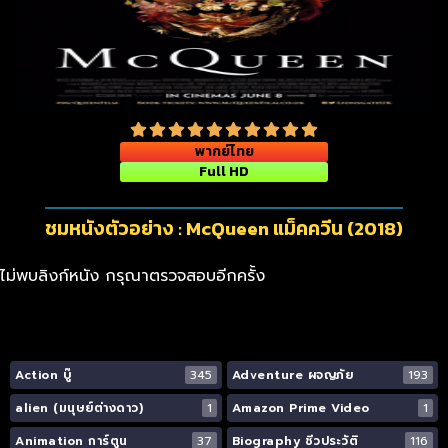
พากย์ไทย
Full HD
ชมหนังตัวอย่าง : McQueen แม็คควีน (2018)
ไม่พบลิงก์หนัง กรุณาตรวจสอบอีกครั้ง
Action บู๊
345
Adventure ผจญภัย
193
alien (มนุษย์ต่างดาว)
1
Amazon Prime Video
1
Animation การ์ตูน
37
Biography ชีวประวัติ
116