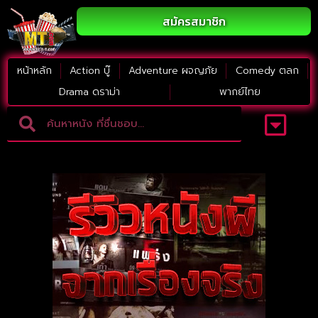
สมัครสมาชิก
หน้าหลัก
Action บู๊
Adventure ผจญภัย
Comedy ตลก
Drama ดราม่า
พากย์ไทย
Adventure ผจญภัย
ดูหนังภาคต่อ
Comedy ตลก
Drama ดราม่า
Thriller ระทึกขวัญ
Horror สยองขวัญ
หนังใหม่2023