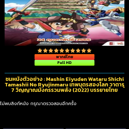
พากย์ไทย
Full HD
ชมหนังตัวอย่าง : Mashin Eiyuden Wataru Shichi
Tamashii No Ryujinmaru เทพบุตรสองโลก วาตารุ
7 วิญญาณมังกรรวมพลัง (2022) บรรยายไทย
ไม่พบลิงก์หนัง กรุณาตรวจสอบอีกครั้ง