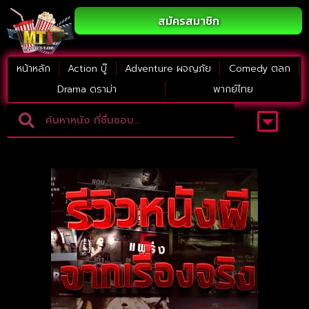
สมัครสมาชิก
หน้าหลัก
Action บู๊
Adventure ผจญภัย
Comedy ตลก
Drama ดราม่า
พากย์ไทย
Adventure ผจญภัย
ดูหนังภาคต่อ
Comedy ตลก
Drama ดราม่า
Thriller ระทึกขวัญ
Horror สยองขวัญ
หนังใหม่2023