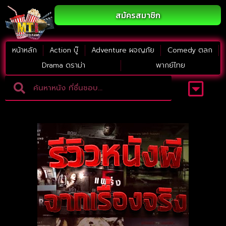
สมัครสมาชิก
หน้าหลัก
Action บู๊
Adventure ผจญภัย
Comedy ตลก
Drama ดราม่า
พากย์ไทย
Adventure ผจญภัย
ดูหนังภาคต่อ
Comedy ตลก
Drama ดราม่า
Thriller ระทึกขวัญ
Horror สยองขวัญ
หนังใหม่2023