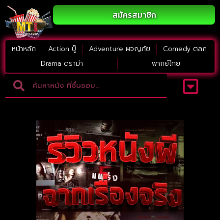
สมัครสมาชิก
หน้าหลัก
Action บู๊
Adventure ผจญภัย
Comedy ตลก
Drama ดราม่า
พากย์ไทย
Adventure ผจญภัย
ดูหนังภาคต่อ
Comedy ตลก
Drama ดราม่า
Thriller ระทึกขวัญ
Horror สยองขวัญ
หนังใหม่2023