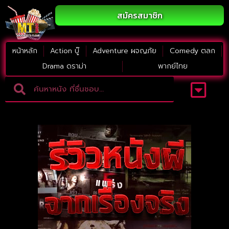
สมัครสมาชิก
หน้าหลัก
Action บู๊
Adventure ผจญภัย
Comedy ตลก
Drama ดราม่า
พากย์ไทย
Adventure ผจญภัย
ดูหนังภาคต่อ
Comedy ตลก
Drama ดราม่า
Thriller ระทึกขวัญ
Horror สยองขวัญ
หนังใหม่2023