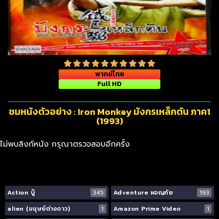
พากย์ไทย
Full HD
ชมหนังตัวอย่าง : Iron Monkey มังกรเหล็กตัน ภาค1
(1993)
ไม่พบลิงก์หนัง กรุณาตรวจสอบอีกครั้ง
Action บู๊
345
Adventure ผจญภัย
193
alien (มนุษย์ต่างดาว)
1
Amazon Prime Video
1