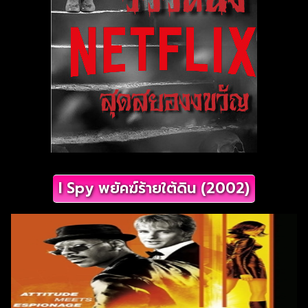
I Spy พยัคฆ์ร้ายใต้ดิน (2002)