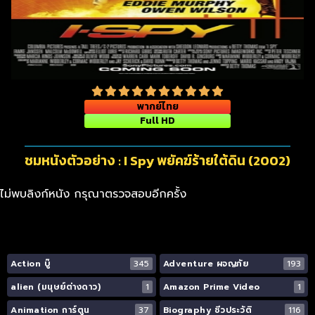
พากย์ไทย
Full HD
ชมหนังตัวอย่าง : I Spy พยัคฆ์ร้ายใต้ดิน (2002)
ไม่พบลิงก์หนัง กรุณาตรวจสอบอีกครั้ง
Action บู๊
345
Adventure ผจญภัย
193
alien (มนุษย์ต่างดาว)
1
Amazon Prime Video
1
Animation การ์ตูน
37
Biography ชีวประวัติ
116