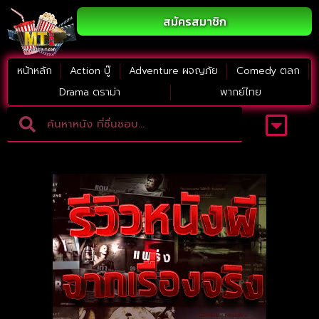
สมัครสมาชิก
หน้าหลัก
Action บู๊
Adventure ผจญภัย
Comedy ตลก
Drama ดราม่า
พากย์ไทย
Adventure ผจญภัย
ดูหนังภาคต่อ
Comedy ตลก
Drama ดราม่า
Thriller ระทึกขวัญ
Horror สยองขวัญ
หนังใหม่2023