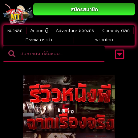
สมัครสมาชิก
หน้าหลัก
Action บู๊
Adventure ผจญภัย
Comedy ตลก
Drama ดราม่า
พากย์ไทย
Adventure ผจญภัย
ดูหนังภาคต่อ
Comedy ตลก
Drama ดราม่า
Thriller ระทึกขวัญ
Horror สยองขวัญ
หนังใหม่2023