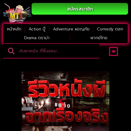
สมัครสมาชิก
หน้าหลัก
Action บู๊
Adventure ผจญภัย
Comedy ตลก
Drama ดราม่า
พากย์ไทย
Adventure ผจญภัย
ดูหนังภาคต่อ
Comedy ตลก
Drama ดราม่า
Thriller ระทึกขวัญ
Horror สยองขวัญ
หนังใหม่2023