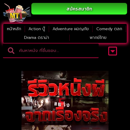
สมัครสมาชิก
หน้าหลัก
Action บู๊
Adventure ผจญภัย
Comedy ตลก
Drama ดราม่า
พากย์ไทย
Adventure ผจญภัย
ดูหนังภาคต่อ
Comedy ตลก
Drama ดราม่า
Thriller ระทึกขวัญ
Horror สยองขวัญ
หนังใหม่2023