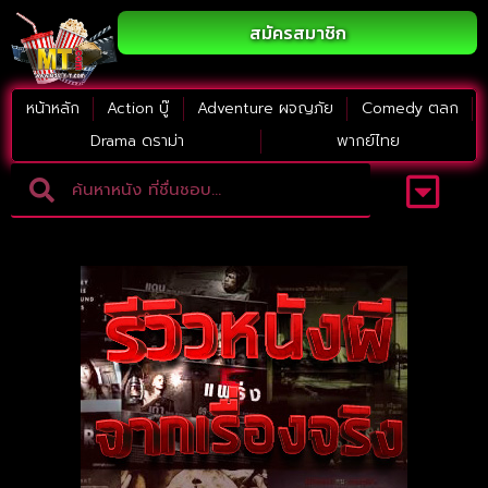
สมัครสมาชิก
หน้าหลัก
Action บู๊
Adventure ผจญภัย
Comedy ตลก
Drama ดราม่า
พากย์ไทย
Adventure ผจญภัย
ดูหนังภาคต่อ
Comedy ตลก
Drama ดราม่า
Thriller ระทึกขวัญ
Horror สยองขวัญ
หนังใหม่2023