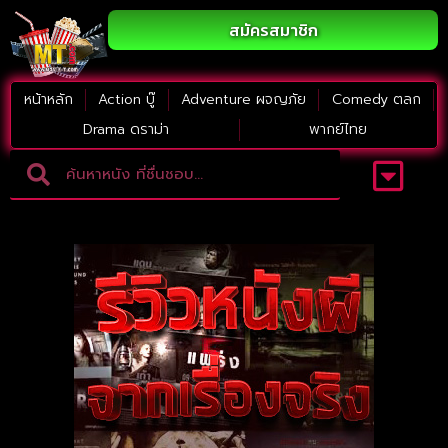
สมัครสมาชิก
หน้าหลัก
Action บู๊
Adventure ผจญภัย
Comedy ตลก
Drama ดราม่า
พากย์ไทย
Adventure ผจญภัย
ดูหนังภาคต่อ
Comedy ตลก
Drama ดราม่า
Thriller ระทึกขวัญ
Horror สยองขวัญ
หนังใหม่2023